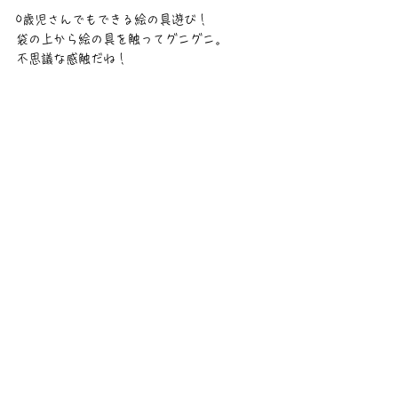
0歳児さんでもできる絵の具遊び！
袋の上から絵の具を触ってグニグニ。
不思議な感触だね！