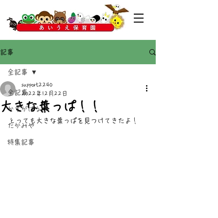
記事
全記事
support2240
全記事
2022年12月22日
大きな葉っぱ！！
かすがばる
とっても大きな葉っぱを見つけてきたよ！
たかみや
特集記事