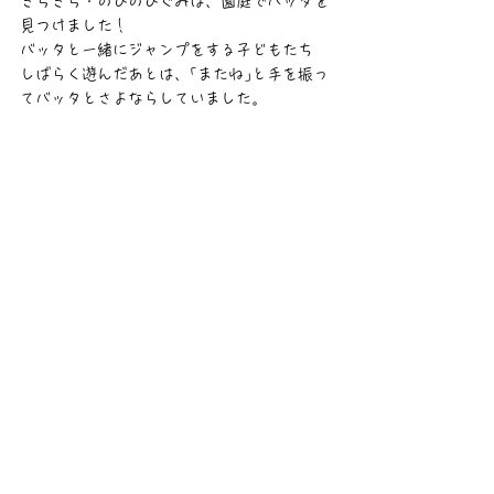
きらきら・のびのびぐみは、園庭でバッタを
見つけました！
バッタと一緒にジャンプをする子どもたち
しばらく遊んだあとは、｢またね｣と手を振っ
てバッタとさよならしていました。