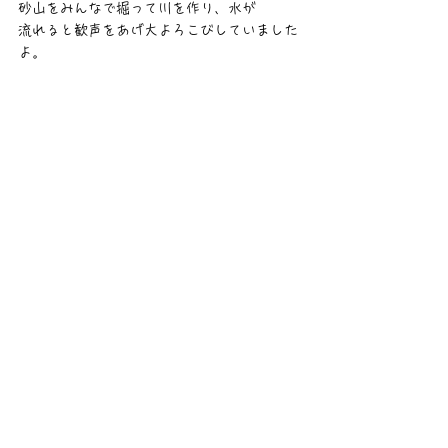
砂山をみんなで掘って川を作り、水が
流れると歓声をあげ大よろこびしていました
よ。