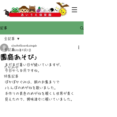
記事
全記事
aiuehoikuenkasugab
全記事
2020年9月1日
園庭あそび♪
かすがばる
まだまだ暑い日が続いていますが、
たかみや
今日から９月ですね。
特集記事
ぽかぽかぐみは、朝のお集まりで
♪とんぼのめがねを歌いました。
手作りの青色のめがねを覗くと世界が青く
見えたので、興味津々に覗いていました。