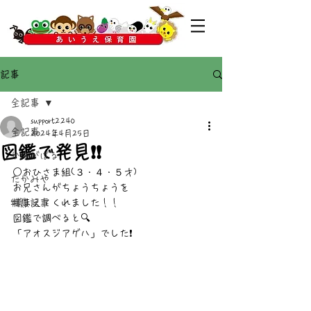
記事
全記事
support2240
全記事
2024年4月25日
図鑑で発見❗❗
かすがばる
○おひさま組(３・４・５才)
たかみや
お兄さんがちょうちょうを
特集記事
捕まえてくれました！！
図鑑で調べると🔍️
「アオスジアゲハ」でした❗