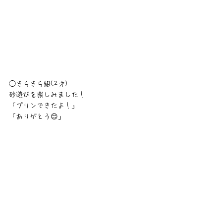
◯きらきら組(2才)
砂遊びを楽しみました！
「プリンできたよ！」
「ありがとう😊」