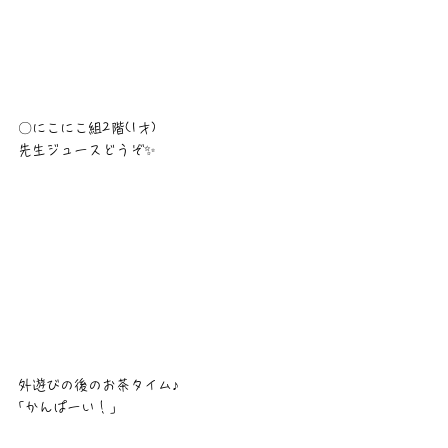
〇にこにこ組2階(1才)
先生ジュースどうぞ✨️
外遊びの後のお茶タイム♪
｢かんぱーい！｣