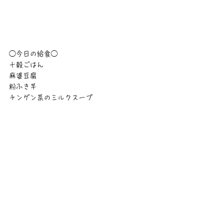
◯今日の給食◯
十穀ごはん
麻婆豆腐
粉ふき芋
チンゲン菜のミルクスープ