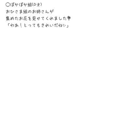
◯ぽかぽか組(0才)
おひさま組のお姉さんが
集めたお花を見せてくれました💐
「わあ！とってもきれいだね✨」