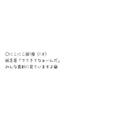
○にこにこ組1階（1才）
紙芝居「でてきてなぁーんだ」
みんな真剣に見ていますよ😀