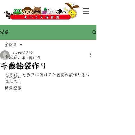
記事
全記事
support2240
全記事
2025年10月29日
千歳飴袋作り
かすがばる
今日は、七五三に向けて千歳飴の袋作りをし
たかみや
ました！
特集記事