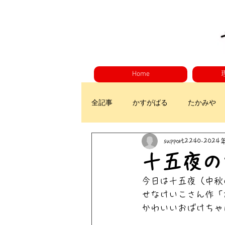
Home
全記事
かすがばる
たかみや
support2240
2024
十五夜の
今日は十五夜（中秋
せなけいこさん作「
かわいいおばけちゃ