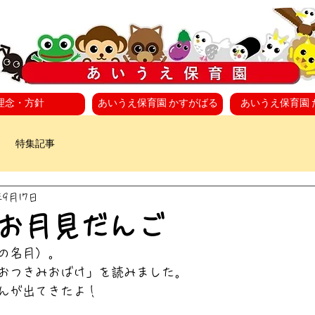
理念・方針
あいうえ保育園 かすがばる
あいうえ保育園 
特集記事
年9月17日
お月見だんご
の名月）。
おつきみおばけ」を読みました。
んが出てきたよ！