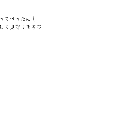
ってぺったん！
しく見守ります♡