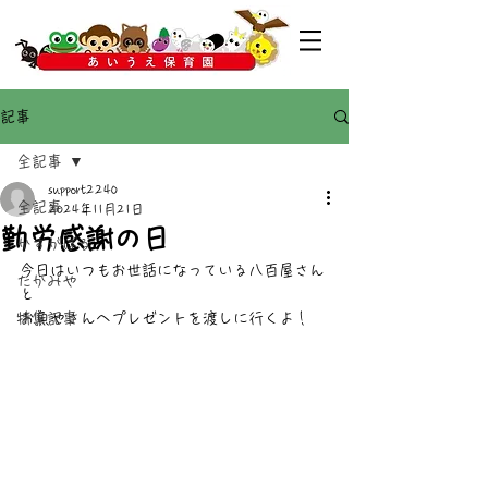
記事
全記事
support2240
全記事
2024年11月21日
勤労感謝の日
かすがばる
今日はいつもお世話になっている八百屋さん
たかみや
と
特集記事
お魚やさんへプレゼントを渡しに行くよ！