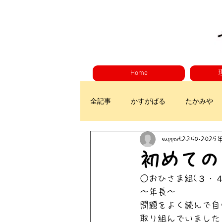
Home
全記事
かすがばる
たかみや
support2240
2025
初めての
○おひさま組(３・４
～年長～
問題をよく読んで自
取り組んでいました