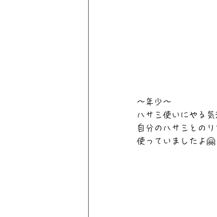
～年少～
ハサミ使いにやる気満
自分のハサミとのり
使っていましたよ🤗