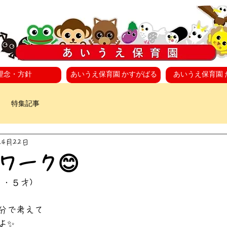
理念・方針
あいうえ保育園 かすがばる
あいうえ保育園 
特集記事
年4月22日
ワーク😊
・５才)
分で考えて
よ✨