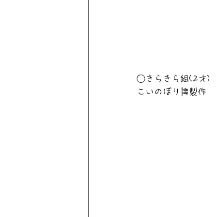
◯きらきら組(2才)
こいのぼり🎏製作