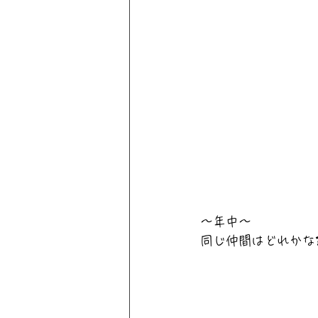
～年中～
同じ仲間はどれかな❓