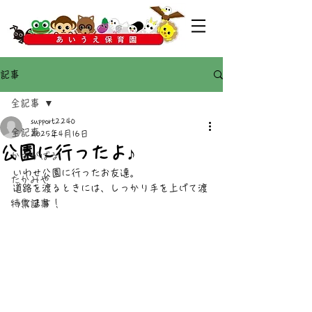
記事
全記事
support2240
全記事
2025年4月16日
公園に行ったよ♪
かすがばる
いわせ公園に行ったお友達。
たかみや
道路を渡るときには、しっかり手を上げて渡
特集記事
ってます！