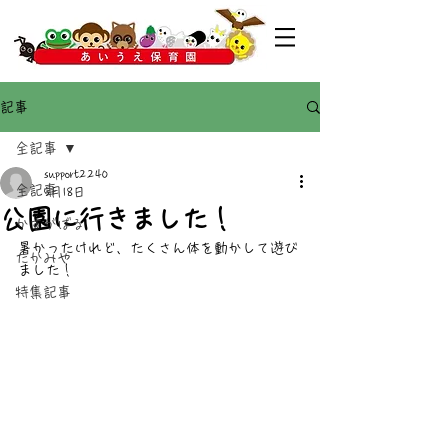
記事
全記事
support2240
全記事
5月18日
公園に行きました！
かすがばる
暑かったけれど、たくさん体を動かして遊び
たかみや
ました！
特集記事