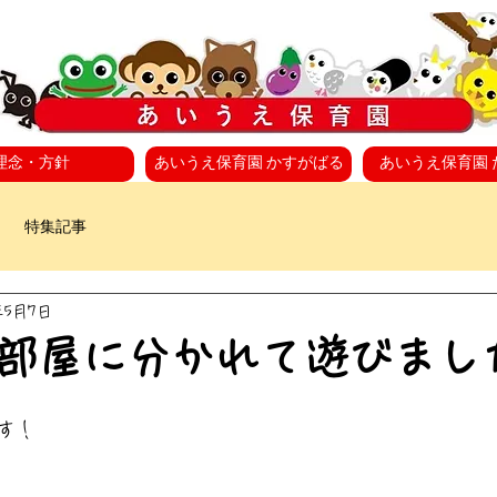
理念・方針
あいうえ保育園 かすがばる
あいうえ保育園 
特集記事
年5月7日
部屋に分かれて遊びまし
す！