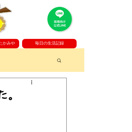
たかみや
毎日の生活記録
た。