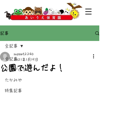
記事
全記事
support2240
全記事
2021年1月19日
公園で遊んだよ！
かすがばる
たかみや
特集記事