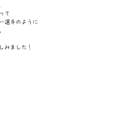
、
って
ー選手のように
。
しみました！