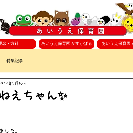
理念・方針
あいうえ保育園 かすがばる
あいうえ保育園 
特集記事
2022年5月16日
ねえちゃん✨
ました。