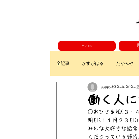
Home
全記事
かすがばる
たかみや
support2240
2024
働く人に
○おひさま組(３・４
明日(１１月２３日
みんな大好きな給食
くださっている野菜