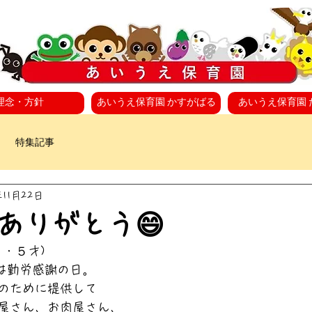
理念・方針
あいうえ保育園 かすがばる
あいうえ保育園 
特集記事
年11月22日
ありがとう😄
・５才)
)は勤労感謝の日。
のために提供して
屋さん、お肉屋さん、