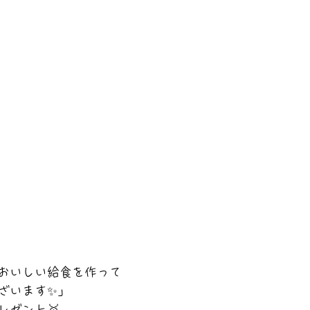
「おいしい給食を作って
ざいます✨」
レゼント🥇