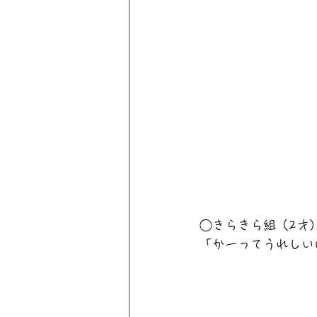
◯きらきら組（2才
「かーってうれしい