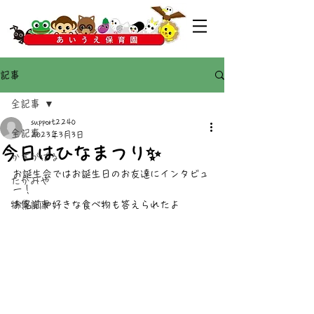
記事
全記事
support2240
全記事
2023年3月3日
今日はひなまつり✨
かすがばる
お誕生会ではお誕生日のお友達にインタビュ
たかみや
ー！
特集記事
お名前や好きな食べ物も答えられたよ