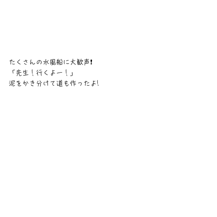
たくさんの水風船に大歓声❗
「先生！行くよー！」
泥をかき分けて道も作ったよ!