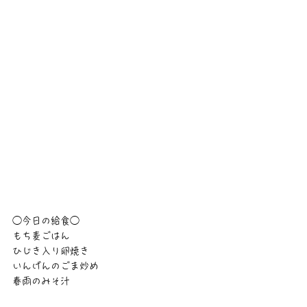
◯今日の給食◯
もち麦ごはん
ひじき入り卵焼き
いんげんのごま炒め
春雨のみそ汁