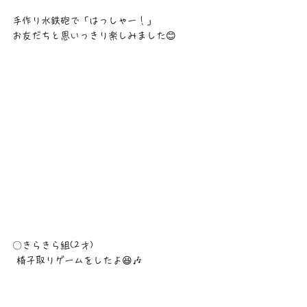
手作り水鉄砲で「はっしゃー！」
お友だちと思いっきり楽しみました😊
〇きらきら組(2才)
 椅子取りゲームをしたよ😆🎶