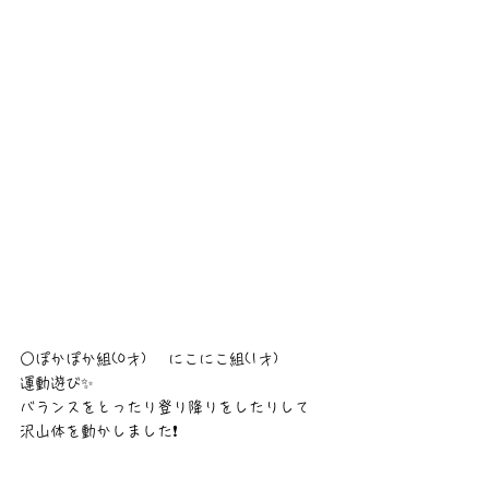
○ぽかぽか組(0才) 　にこにこ組(1才)
運動遊び✨
バランスをとったり登り降りをしたりして
沢山体を動かしました❗