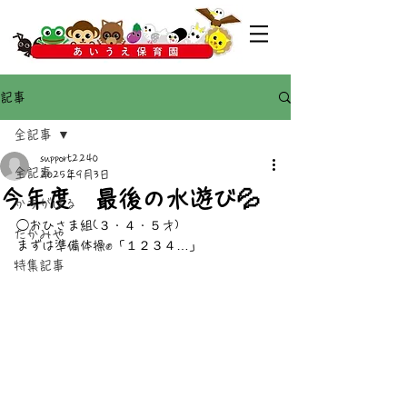
記事
全記事
support2240
全記事
2025年9月3日
今年度 最後の水遊び💦
かすがばる
◯おひさま組(３・４・５才)
たかみや
まずは準備体操✊️「１２３４…」
特集記事