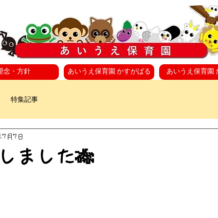
理念・方針
あいうえ保育園 かすがばる
あいうえ保育園 
特集記事
年7月7日
しました🎋