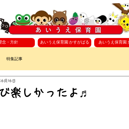
理念・方針
あいうえ保育園 かすがばる
あいうえ保育園 
特集記事
年6月16日
び楽しかったよ♬