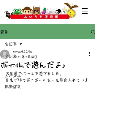
記事
全記事
support2240
全記事
2025年7月18日
ボールで遊んだよ♪
かすがばる
お部屋でボールで遊びました。
たかみや
先生が持つ袋にボールを一生懸命入れていま
特集記事
したよ！