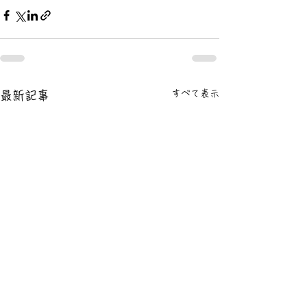
すべて表示
最新記事