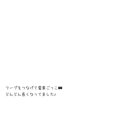
フープをつなげて電車ごっこ🚃
どんどん長くなってました♪