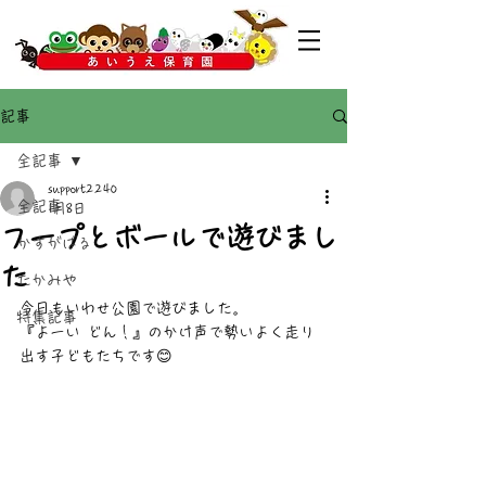
記事
全記事
support2240
全記事
1月8日
フープとボールで遊びまし
かすがばる
た
たかみや
今日もいわせ公園で遊びました。
特集記事
『よーい どん！』のかけ声で勢いよく走り
出す子どもたちです😊