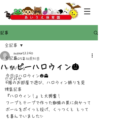
記事
全記事
support2240
全記事
2025年10月31日
ハッピーハロウィン🎃
かすがばる
今日はハロウィン🎃👻
たかみや
4階のお部屋で遊び、ハロウィン飾りを見
特集記事
て、
『ハロウィン！』と大興奮！
フープとテープで作った蜘蛛の巣に向かって
ボールをポイっと投げ、くっつくと とって
も喜んでいました✨