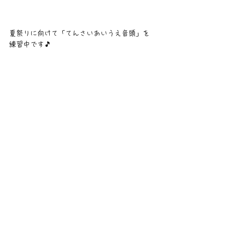
夏祭りに向けて「てんさいあいうえ音頭」を
練習中です🎵