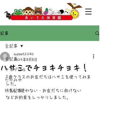
記事
全記事
support2240
全記事
2024年8月8日
ハサミでチョキチョキ！
かすがばる
2歳クラスのお友だちはハサミを使ってみま
たかみや
した。
特集記事
・1人で使わない・お友だちに向けない
などお約束をしっかりしました。