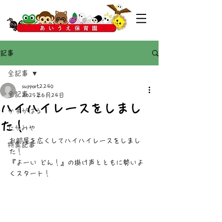
記事
全記事
support2240
全記事
2025年6月24日
ハイハイレースをしまし
かすがばる
た！
たかみや
お部屋を広くしてハイハイレースをしまし
特集記事
た！
『よーい どん！』の掛け声とともに勢いよ
くスタート！