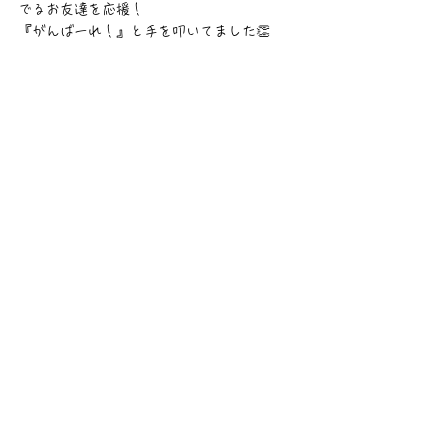
でるお友達を応援！
『がんばーれ！』と手を叩いてました👏