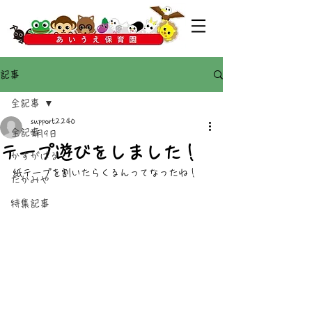
記事
全記事
support2240
全記事
7月9日
テープ遊びをしました！
かすがばる
紙テープを割いたらくるんってなったね！
たかみや
特集記事