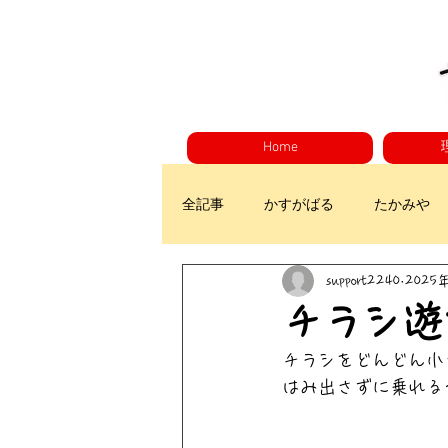
Home
全記事
かすがばる
たかみや
support2240
2025
チラシ遊
チラシをどんどん小
はみ出さずに乗れる