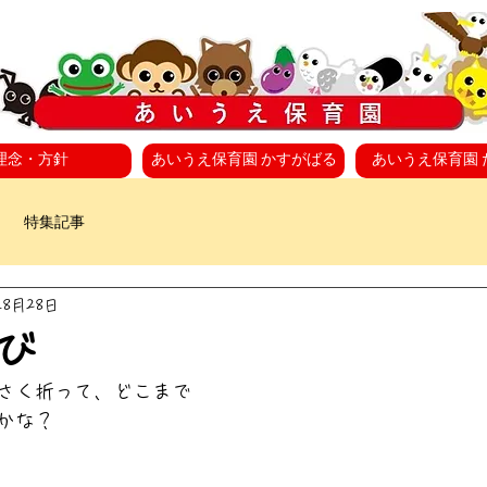
理念・方針
あいうえ保育園 かすがばる
あいうえ保育園 
特集記事
年8月28日
び
さく折って、どこまで
かな？