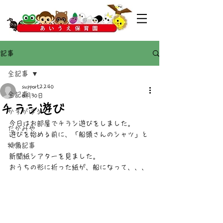
記事
全記事
support2240
全記事
6月30日
チラシ遊び
かすがばる
今日はお部屋でチラシ遊びをしました。
たかみや
遊びを始める前に、「船頭さんのシャツ」と
特集記事
いう
新聞紙シアターを見ました。
おうちの形に折った紙が、船になって、、、