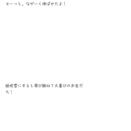
そーっと。ながーく伸ばせたよ！
紙吹雪にすると飛び跳ねて大喜びのお友だ
ち！