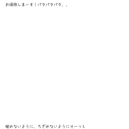
お掃除しまーす！パタパタパタ、、
破れないように、ちぎれないようにそーっと