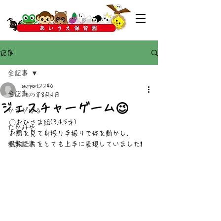
記事
全記事
support2240
全記事
2025年8月4日
ジェスチャーゲーム😉
かすがばる
〇おひさま組(3.4.5才)
たかみや
お題を見て身振り手振りで体を動かし、
特集記事
動物たちをとても上手に表現していました❗