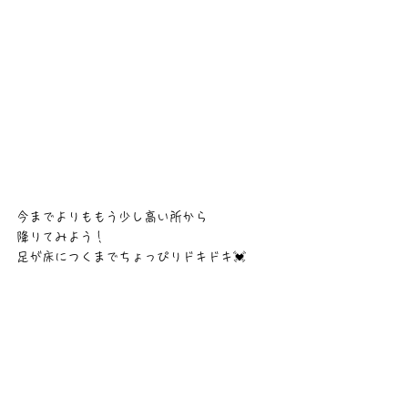
今までよりももう少し高い所から
降りてみよう！
足が床につくまでちょっぴりドキドキ💓