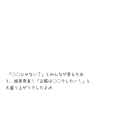
 「〇〇じゃない？」とみんなが答えたあ
と…結果発表！「正解は〇〇でしたー！」と
大盛り上がりでしたよ🎶