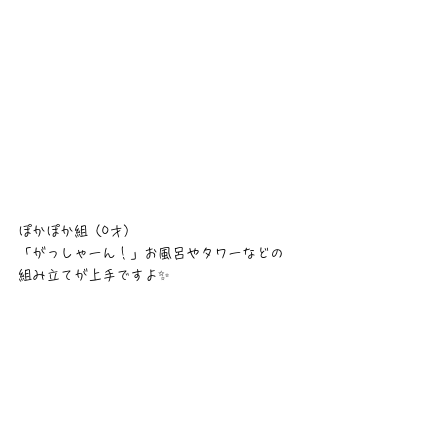
ぽかぽか組（0才）
「がっしゃーん！」お風呂やタワーなどの
組み立てが上手ですよ✨