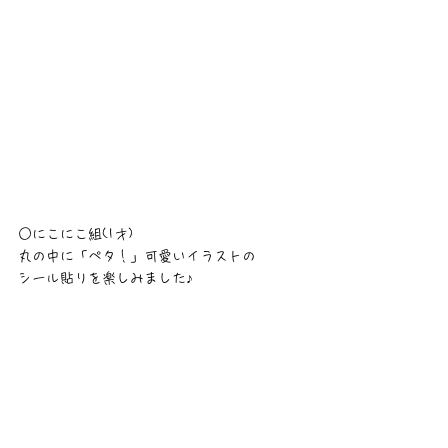
○にこにこ組(1才)
丸の中に「ペタ！」可愛いイラストの
シール貼りを楽しみました♪