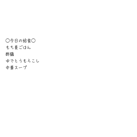
◯今日の給食◯
もち麦ごはん
酢鷄
ゆでとうもろこし
中華スープ