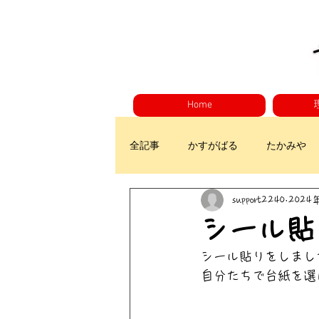
Home
全記事
かすがばる
たかみや
support2240
2024
シール貼
シール貼りをしまし
自分たちで台紙を選