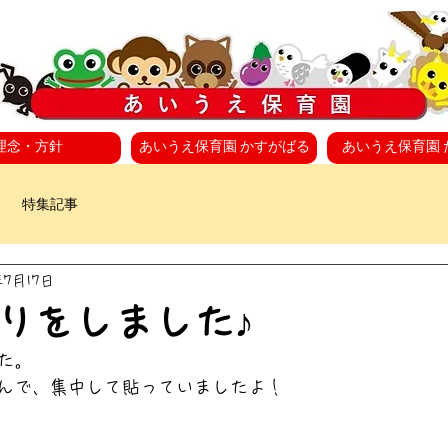
理念・方針
あいうえ保育園 かすがばる
あいうえ保育園 
特集記事
年7月17日
りをしました♪
た。
んで、集中して貼っていましたよ！