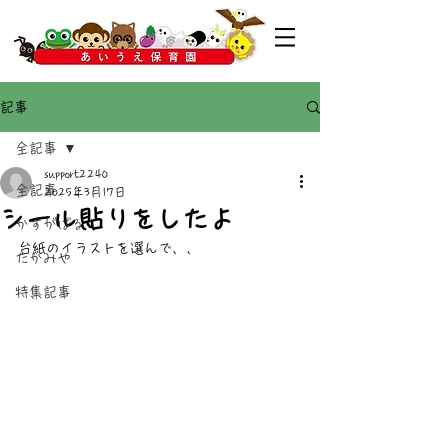
記事
全記事
support2240
全記事
2025年3月17日
シール貼りをしたよ
かすがばる
台紙のイラストを選んで、、
たかみや
特集記事