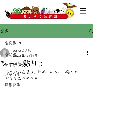
記事
全記事
support2240
全記事
2022年12月5日
シール貼り♫
かすがばる
小さいお友達は、初めてのシール貼り♫
たかみや
おててにペタペタ
特集記事