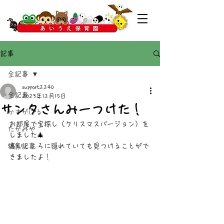
記事
全記事
support2240
全記事
2023年12月15日
サンタさんみーつけた！
かすがばる
お部屋で宝探し（クリスマスバージョン）を
たかみや
しました🎄
特集記事
高いところに隠れていても見つけることがで
きましたよ！