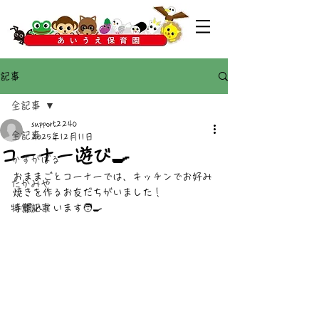
記事
全記事
support2240
全記事
2025年12月11日
コーナー遊び🍳
かすがばる
おままごとコーナーでは、キッチンでお好み
たかみや
焼きを作るお友だちがいました！
特集記事
手慣れています🧑‍🍳