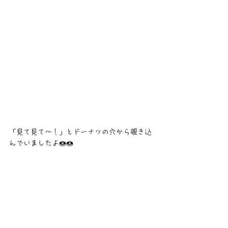
「見て見て〜！」とドーナツの穴から覗き込
んでいましたよ🍩🍩