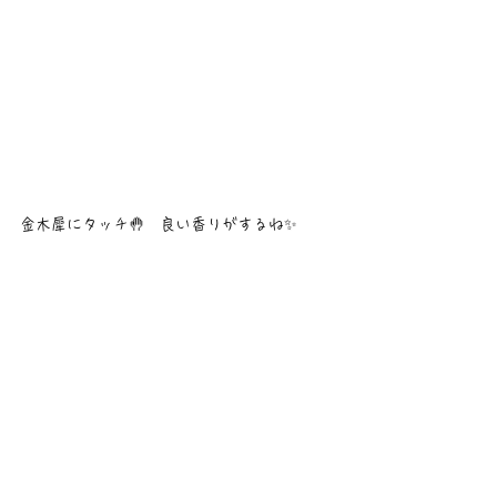
金木犀にタッチ🤚　良い香りがするね✨