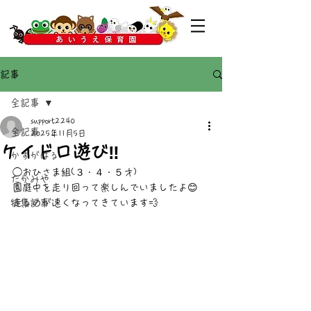
記事
全記事
support2240
全記事
2025年11月5日
ケイドロ遊び‼️
かすがばる
◯おひさま組(３・４・５才)
たかみや
園庭中を走り回って楽しんでいましたよ😊
特集記事
走るのが速くなってきています💨