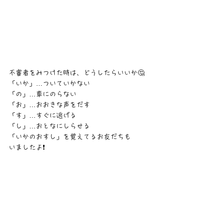
不審者をみつけた時は、どうしたらいいか🤔
「いか」…ついていかない
「の」…車にのらない
「お」…おおきな声をだす
「す」…すぐに逃げる
「し」…おとなにしらせる
「いかのおすし」を覚えてるお友だちも
いましたよ❗