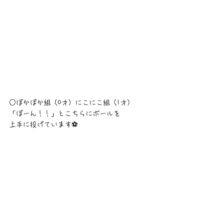
○ぽかぽか組（0才）にこにこ組（1才）
「ぽーん！！」とこちらにボールを
上手に投げています⚽️