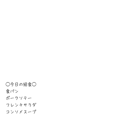
◯今日の給食◯
食パン
ポークソテー
フレンチサラダ
コンソメスープ