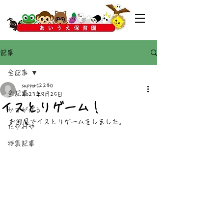
記事
全記事
support2240
全記事
2023年8月25日
イスとりゲーム！
かすがばる
お部屋でイスとりゲームをしました。
たかみや
特集記事