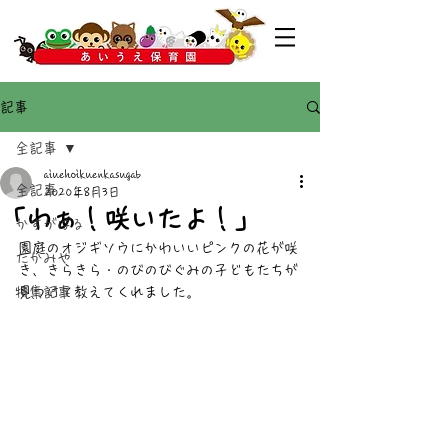
記事
全記事
aiuehoikuenkasugab
全記事
2020年8月3日
「わぁ！咲いたよ！」
かすがばる
園庭のオジギソウにかわいいピンクの花が咲
たかみや
き、きらきら・のびのびぐみの子どもたちが
特集記事
見つけて教えてくれました。