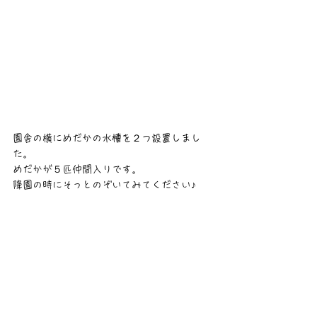
園舎の横にめだかの水槽を２つ設置しまし
た。
めだかが５匹仲間入りです。
降園の時にそっとのぞいてみてください♪