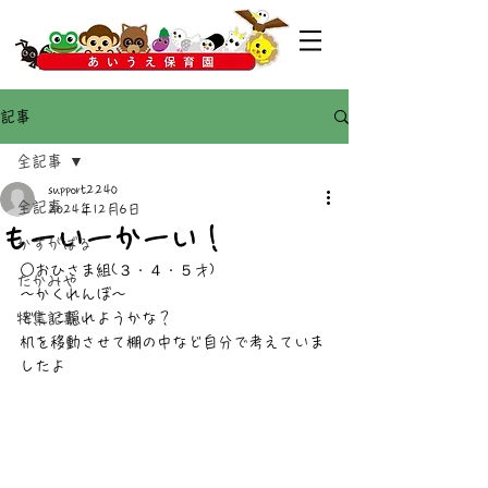
記事
全記事
support2240
全記事
2024年12月6日
もーいーかーい！
かすがばる
○おひさま組(３・４・５才)
たかみや
～かくれんぼ～
特集記事
どこに隠れようかな？
机を移動させて棚の中など自分で考えていま
したよ