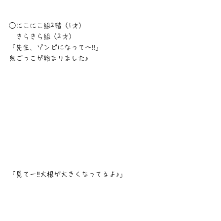
◯にこにこ組2階（1才）
　きらきら組（2才）
「先生、ゾンビになって〜‼︎」
鬼ごっこが始まりました♪
「見てー‼︎大根が大きくなってるよ♪」