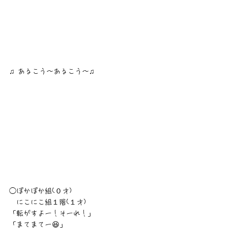
♫ あるこう〜あるこう〜♫
◯ぽかぽか組(０才)
　にこにこ組１階(１才)
「転がすよー！そーれ！」
「まてまてー😆」