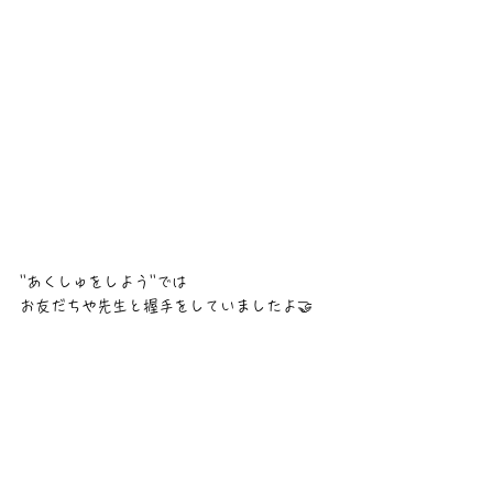
''あくしゅをしよう''では
お友だちや先生と握手をしていましたよ🤝