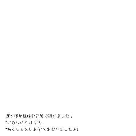
ぽかぽか組はお部屋で遊びました！
“けむしけらけら”や
“あくしゅをしよう”をおどりましたよ♪