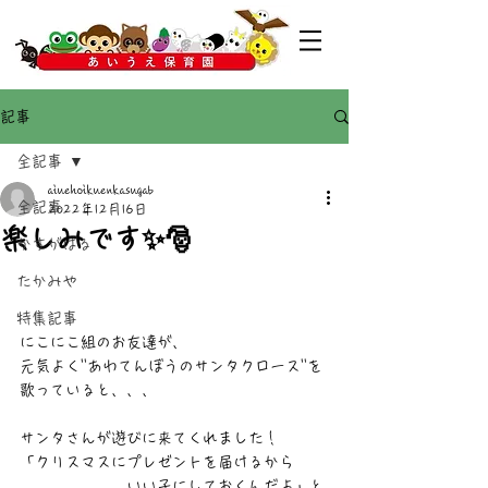
記事
全記事
aiuehoikuenkasugab
全記事
2022年12月16日
楽しみです✨🎅
かすがばる
たかみや
特集記事
にこにこ組のお友達が、
元気よく''あわてんぼうのサンタクロース''を
歌っていると、、、
サンタさんが遊びに来てくれました！
「クリスマスにプレゼントを届けるから
　　　　　　　いい子にしておくんだよ」と