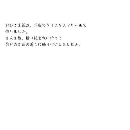
おひさま組は、手形でクリスマスツリー🎄を
作りました。
１人１枚、折り紙を丸に折って
自分の手形の近くに飾り付けしましたよ。