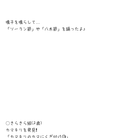
鳴子を鳴らして…
「ソーラン節」や「八木節」を踊ったよ♪
〇きらきら組(2歳)
カマキリを発見❗
「カマキリのカマにくぎ付け🧐」