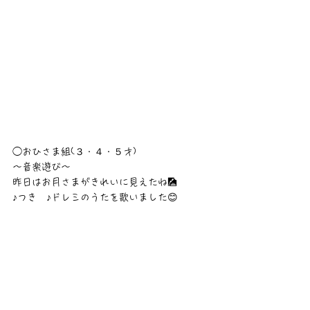
◯おひさま組(３・４・５才)
〜音楽遊び〜
昨日はお月さまがきれいに見えたね🎑
♪つき　♪ドレミのうたを歌いました😊