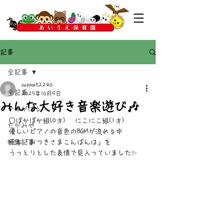
記事
全記事
support2240
全記事
2025年10月9日
みんな大好き音楽遊び🎶
かすがばる
○ぽかぽか組(0才) 　にこにこ組(1才)
たかみや
優しいピアノの音色のBGMが流れる中
特集記事
絵本「おつきさまこんばんは」を
うっとりとした表情で見入っていました✨