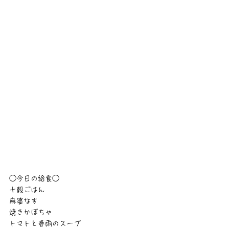
◯今日の給食◯
十穀ごはん
麻婆なす
焼きかぼちゃ
トマトと春雨のスープ