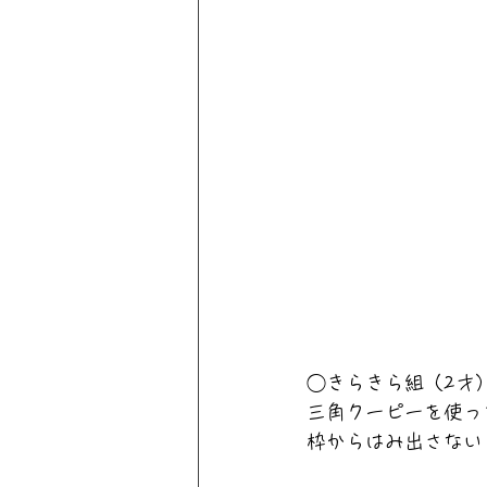
◯きらきら組（2才
三角クーピーを使っ
枠からはみ出さない