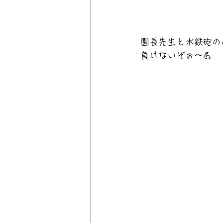
園長先生と水鉄砲の
負けないぞぉ〜💪