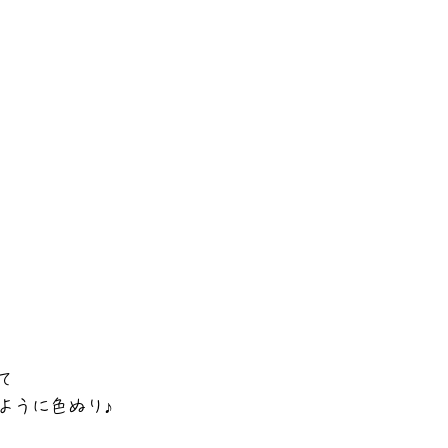
）
て
ように色ぬり♪