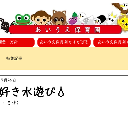
理念・方針
あいうえ保育園 かすがばる
あいうえ保育園 
特集記事
年7月26日
好き水遊び💧
・５才)