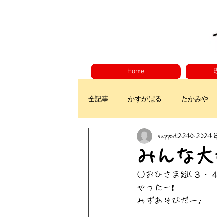
Home
全記事
かすがばる
たかみや
support2240
2024
みんな大
○おひさま組(３・４
やったー❗
みずあそびだー♪