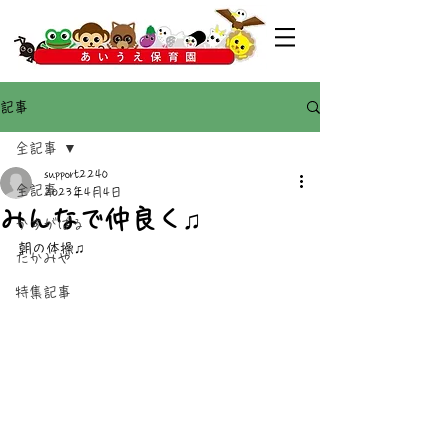
記事
全記事
support2240
全記事
2023年4月4日
みんなで仲良く♫
かすがばる
朝の体操♫
たかみや
特集記事