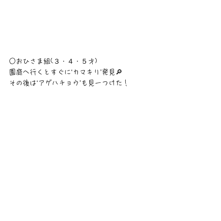
○おひさま組(３・４・５才)
園庭へ行くとすぐに‘カマキリ’発見🔎
その後は‘アゲハチョウ’も見ーつけた！