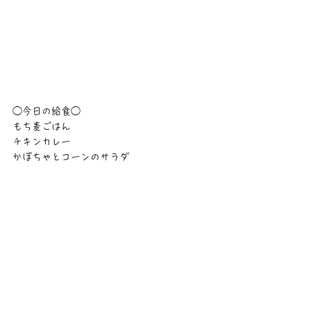
◯今日の給食◯
もち麦ごはん
チキンカレー
かぼちゃとコーンのサラダ