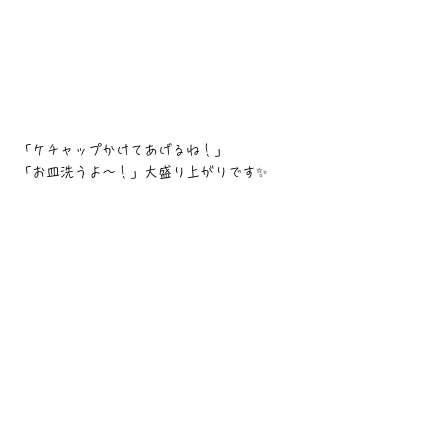
「ケチャップかけてあげるね！」
「お皿洗うよ〜！」大盛り上がりです✨