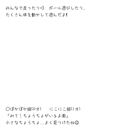
みんなで走ったり💨　ボール遊びしたり、
たくさん体を動かして遊んだよ❗
○ぽかぽか組(0才)　  にこにこ組(1才)
「みて！ちょうちょがいるよ🦋」
小さなちょうちょ…よく見つけたね😉