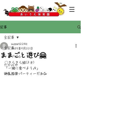
記事
全記事
support2240
全記事
2025年9月22日
ままごと遊び🤗
かすがばる
〇きらきら組(2才)
たかみや
「一緒に食べよう🎶」
特集記事
みんなでパーティーだあ🥳