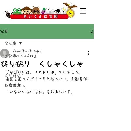
記事
全記事
aiuehoikuenkasugab
全記事
2021年4月13日
びりびり くしゃくしゃ
かすがばる
ぽかぽか組は、「ちぎり紙」をしました。
たかみや
指先を使ってビリビリと破ったり、お面を作
特集記事
って先生と
「いないいないばぁ」をしましたよ。