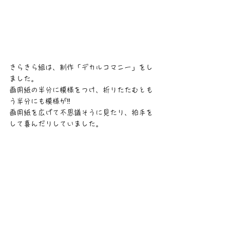
きらきら組は、制作「デカルコマニー」をし
ました。
画用紙の半分に模様をつけ、折りたたむとも
う半分にも模様が‼
画用紙を広げて不思議そうに見たり、拍手を
して喜んだりしていました。