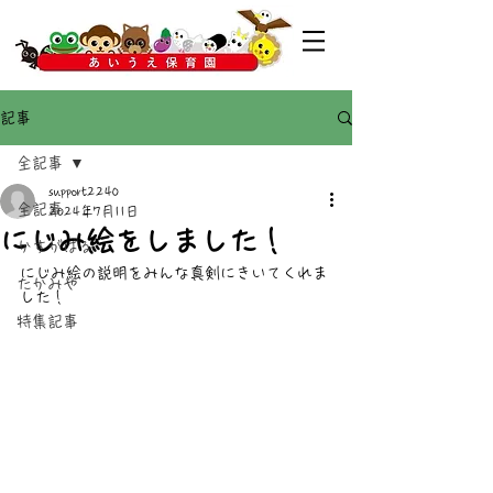
記事
全記事
support2240
全記事
2024年7月11日
にじみ絵をしました！
かすがばる
にじみ絵の説明をみんな真剣にきいてくれま
たかみや
した！
特集記事