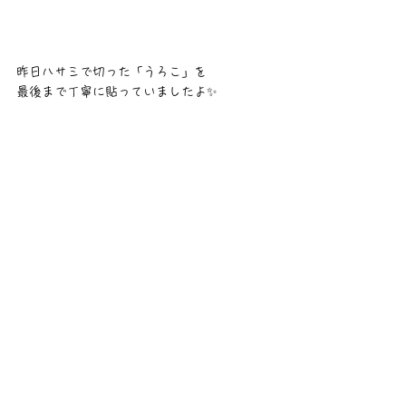
昨日ハサミで切った「うろこ」を
最後まで丁寧に貼っていましたよ✨