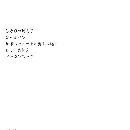
○今日の給食○
ロールパン
かぼちゃとツナの落とし揚げ
レモン酢和え
ベーコンスープ