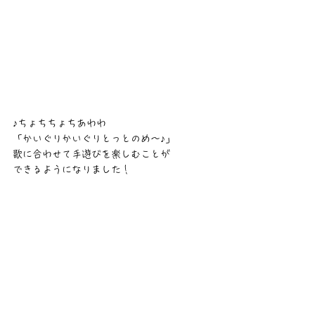
♪ちょちちょちあわわ
「かいぐりかいぐりとっとのめ〜♪」
歌に合わせて手遊びを楽しむことが
できるようになりました！