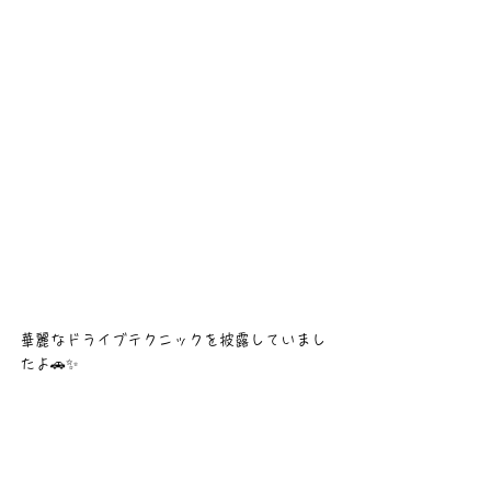
華麗なドライブテクニックを披露していまし
たよ🚗✨