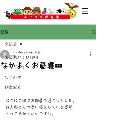
記事
全記事
aiuehoikuenkasugab
全記事
2022年12月5日
なかよくお昼寝💤
かすがばる
たかみや
特集記事
にこにこ組はお部屋で過ごしました。
お人形さんの添い寝をしている姿が、
とってもかわいいですね。