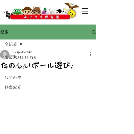
記事
全記事
support2240
全記事
2021年1月18日
たのしいボール遊び♪
かすがばる
たかみや
特集記事