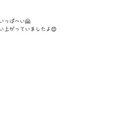
いっぱ～い🤗
い上がっていましたよ😊