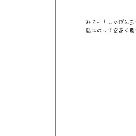
みてー！しゃぼん玉
風にのって空高く舞