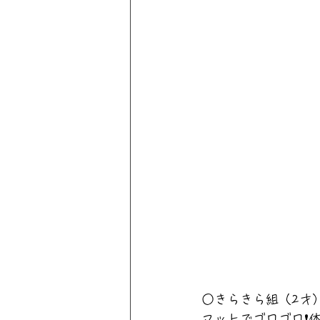
○きらきら組（2才
マットでゴロゴロ❗