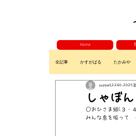
Home
全記事
かすがばる
たかみや
support2240
2025
しゃぼん
○おひさま組(３・４
みんな息を吸って　一