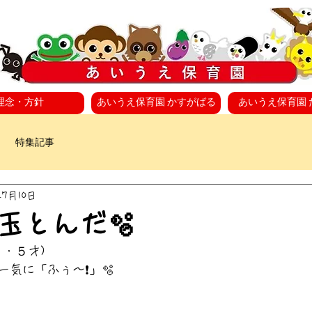
理念・方針
あいうえ保育園 かすがばる
あいうえ保育園 
特集記事
年7月10日
玉とんだ🫧
・５才)
気に「ふぅ～❗」🫧