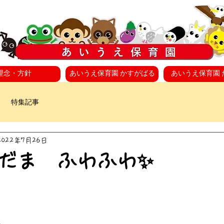
理念・方針
あいうえ保育園 かすがばる
あいうえ保育園 
特集記事
2022年7月26日
だま ふわふわ✨
、