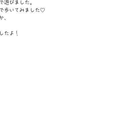
で遊びました。
で歩いてみました♡
か、
したよ！