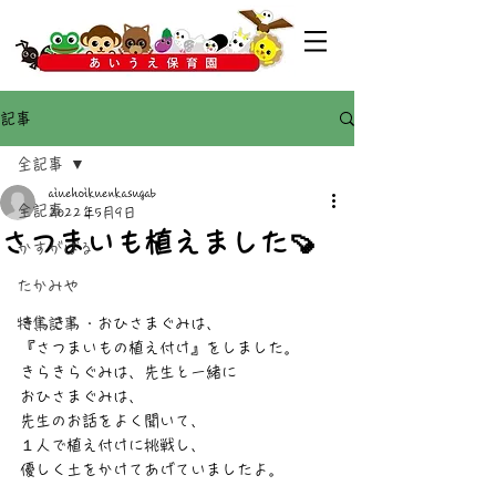
記事
全記事
aiuehoikuenkasugab
全記事
2022年5月9日
さつまいも植えました🍠
かすがばる
たかみや
特集記事
きらきら・おひさまぐみは、
『さつまいもの植え付け』をしました。
きらきらぐみは、先生と一緒に
おひさまぐみは、
先生のお話をよく聞いて、
１人で植え付けに挑戦し、
優しく土をかけてあげていましたよ。