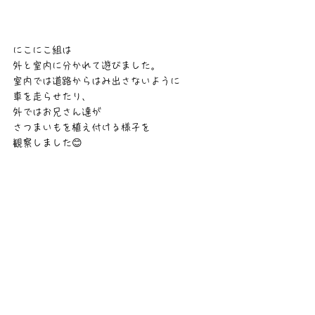
にこにこ組は
外と室内に分かれて遊びました。
室内では道路からはみ出さないように
車を走らせたり、
外ではお兄さん達が
さつまいもを植え付ける様子を
観察しました😊