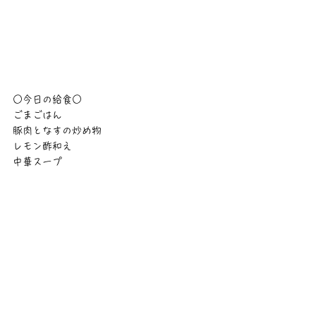
○今日の給食○
ごまごはん
豚肉となすの炒め物
レモン酢和え
中華スープ