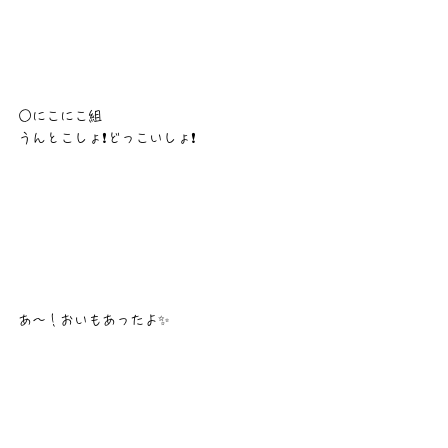
○にこにこ組
うんとこしょ❗どっこいしょ❗
あ〜！おいもあったよ✨