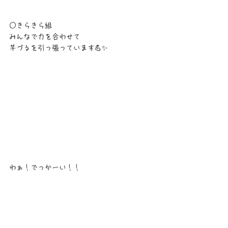
○きらきら組
みんなで力を合わせて
芋づるを引っ張っています💪✨
わぁ！でっかーい！！