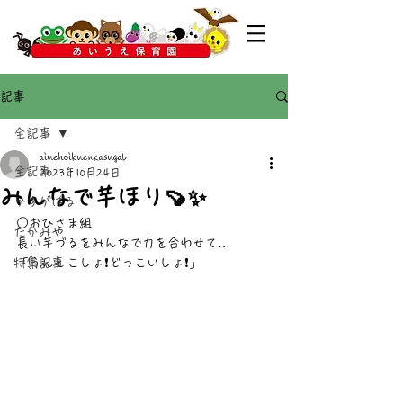
記事
全記事
aiuehoikuenkasugab
全記事
2023年10月24日
みんなで芋ほり🍠✨
かすがばる
○おひさま組
たかみや
長い芋づるをみんなで力を合わせて…
特集記事
「うんとこしょ❗どっこいしょ❗」